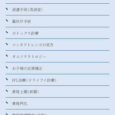
涙道手術（流涙症）
翼状片手術
ボトックス診療
コンタクトレンズの処方
オルソケラトロジー
お子様の近視矯正
IPL治療（ドライアイ診療）
黄斑上膜（前膜）
黄斑円孔
糖尿病網膜症（注射）