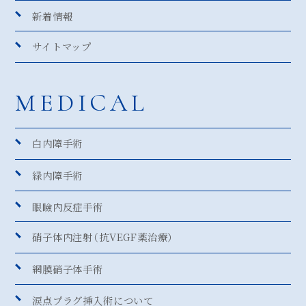
新着情報
サイトマップ
MEDICAL
白内障手術
緑内障手術
眼瞼内反症手術
硝子体内注射
（抗VEGF薬治療）
網膜硝子体手術
涙点プラグ挿入術について